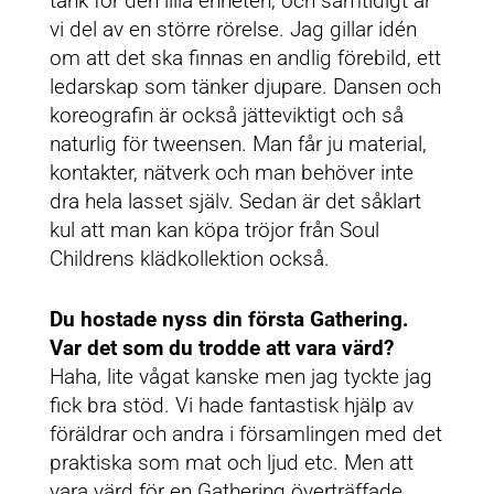
tänk för den lilla enheten, och samtidigt är
vi del av en större rörelse. Jag gillar idén
om att det ska finnas en andlig förebild, ett
ledarskap som tänker djupare. Dansen och
koreografin är också jätteviktigt och så
naturlig för tweensen. Man får ju material,
kontakter, nätverk och man behöver inte
dra hela lasset själv. Sedan är det såklart
kul att man kan köpa tröjor från Soul
Childrens klädkollektion också.
Du hostade nyss din första Gathering.
Var det som du trodde att vara värd?
Haha, lite vågat kanske men jag tyckte jag
fick bra stöd. Vi hade fantastisk hjälp av
föräldrar och andra i församlingen med det
praktiska som mat och ljud etc. Men att
vara värd för en Gathering överträffade