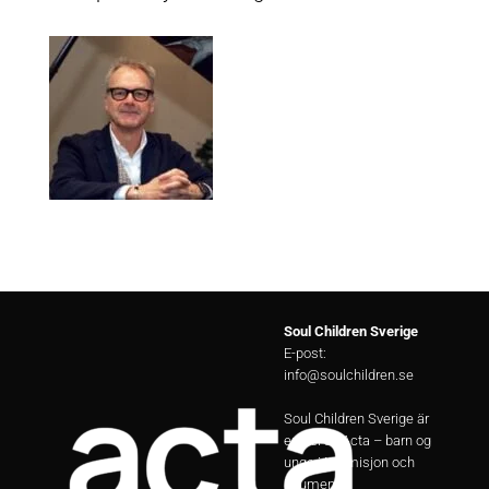
Soul Children Sverige
E-post:
info@soulchildren.se
Soul Children Sverige är
en del av Acta – barn og
unge i Normisjon och
Equmenia