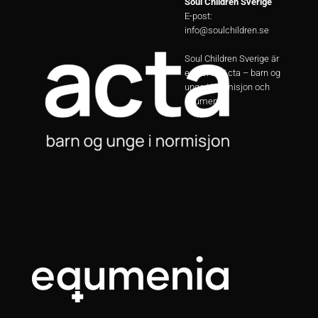
Soul Children Sverige
E-post:
info@soulchildren.se
Soul Children Sverige är
en del av Acta – barn og
unge i Normisjon och
Equmenia