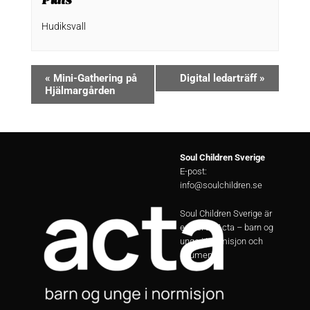
Hudiksvall
«
Mini-Gathering på
Digital ledarträff
»
Hjälmargården
Soul Children Sverige
E-post:
info@soulchildren.se
Soul Children Sverige är
en del av Acta – barn og
unge i Normisjon och
Equmenia