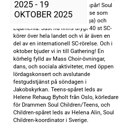
2025
-
19
med Teens-spår och Children-spår! Soul
Children är en ekumenisk rörelse som
OKTOBER 2025
drivs av Salt (EFS barn och unga) och
Equmenia. Just nu finns drygt 40 st SC-
körer över hela landet och vi är även en
del av en internationell SC-rörelse. Och i
oktober bjuder vi in till Gathering! En
körhelg
fylld av Mass Choir-övningar,
dans, och sociala aktiviteter, med öppen
lördagskonsert och avslutande
festgudstjänst på söndagen i
Jakobskyrkan. Teens-spåret leds av
Helene Rehaug Byholt från Oslo, körledare
för Drammen Soul Children/Teens, och
Children-spåret leds av Helena Alin, Soul
Children-koordinator i Sverige.